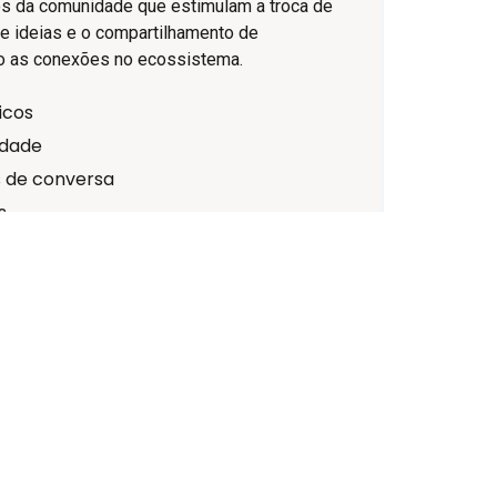
os da comunidade que estimulam a troca de
de ideias e o compartilhamento de
do as conexões no ecossistema.
icos
idade
 de conversa
s
o
Evento