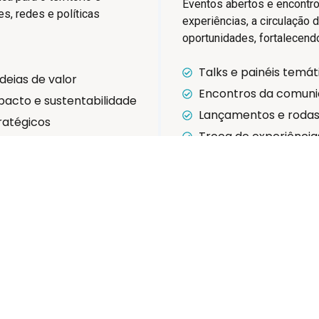
Eventos abertos e encontr
s, redes e políticas
experiências, a circulação 
oportunidades, fortalecen
Talks e painéis temát
eias de valor
Encontros da comun
pacto e sustentabilidade
Lançamentos e rodas
ratégicos
Troca de experiência
odução de conheciment
Mapeamento