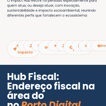
O Impact Hub Recife foi pensado especialmente para
quem atua, ou deseja atuar, com inovação,
sustentabilidade e impacto socioambiental, reunindo
diferentes perfis que fortalecem o ecossistema:
Negócios
OSCs​
Especialistas
Mentores
Nômades
Consultores
Filantropos
Setor
Empresas
Freelanc
ESG
In
de
Digitais
público​
impacto
Hub Fiscal:
Endereço fiscal na
área do
no
Porto Digital